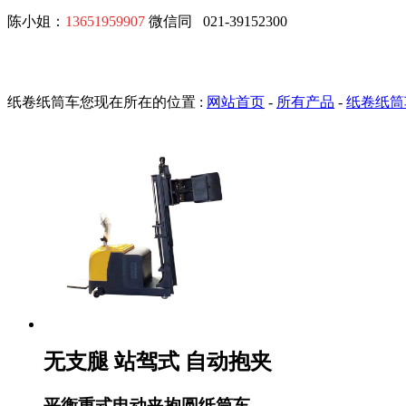
陈小姐：
13651959907
微信同
021-39152300
纸卷纸筒车
您现在所在的位置 :
网站首页
-
所有产品
-
纸卷纸筒
无支腿 站驾式 自动抱夹
平衡重式电动夹抱圆纸筒车