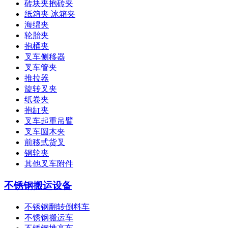
砖块夹抱砖夹
纸箱夹 冰箱夹
海绵夹
轮胎夹
抱桶夹
叉车侧移器
叉车管夹
推拉器
旋转叉夹
纸卷夹
抱缸夹
叉车起重吊臂
叉车圆木夹
前移式货叉
钢轮夹
其他叉车附件
不锈钢搬运设备
不锈钢翻转倒料车
不锈钢搬运车