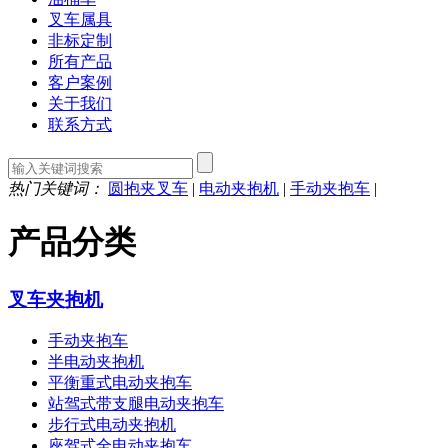
叉车属具
非标定制
所有产品
客户案例
关于我们
联系方式
热门关键词：
圆抱夹叉车
|
电动夹抱机
|
手动夹抱车
|
产品分类
叉车夹抱机
手动夹抱车
半电动夹抱机
平衡重式电动夹抱车
站驾式带支腿电动夹抱车
步行式电动夹抱机
座驾式全电动夹抱车