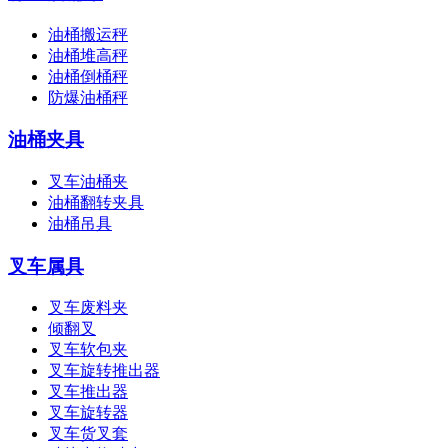
油桶搬运秤
油桶堆高秤
油桶倒桶秤
防爆油桶秤
油桶夹具
叉车油桶夹
油桶翻转夹具
油桶吊具
叉车属具
叉车废料夹
倾翻叉
叉车软包夹
叉车旋转推出器
叉车推出器
叉车旋转器
叉车货叉套